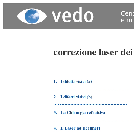
correzione laser dei 
1.
I difetti visivi (a)
2.
I difetti visivi (b)
3.
La Chirurgia refrattiva
4.
Il Laser ad Eccimeri