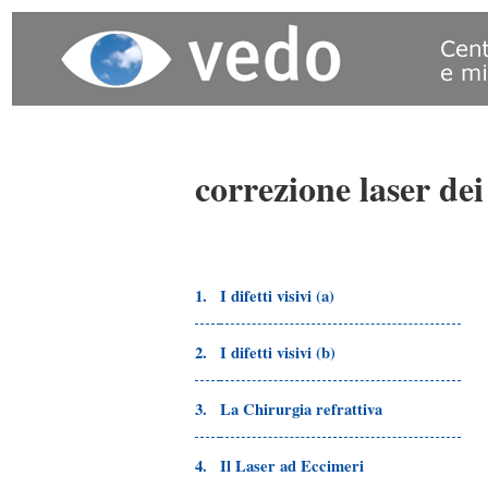
correzione laser dei 
1.
I difetti visivi (a)
2.
I difetti visivi (b)
3.
La Chirurgia refrattiva
4.
Il Laser ad Eccimeri