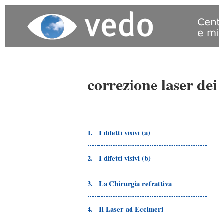
correzione laser dei 
1.
I difetti visivi (a)
2.
I difetti visivi (b)
3.
La Chirurgia refrattiva
4.
Il Laser ad Eccimeri