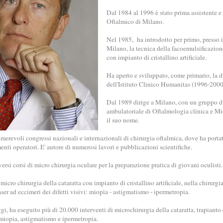
Dal 1984 al 1996 è stato prima assistente e p
Oftalmico di Milano.
Nel 1985, ha introdotto per primo, presso i
Milano, la tecnica della facoemulsificazione
con impianto di cristallino artificiale.
Ha aperto e sviluppato, come primario, la d
dell'Istituto Clinico Humanitas (1996-2000
Dal 1989 dirige a Milano, con un gruppo di 
ambulatoriale di Oftalmologia clinica e Mi
il suo nome.
merevoli congressi nazionali e internazionali di chirurgia oftalmica, dove ha portat
enti operatori. E' autore di numerosi lavori e pubblicazioni scientifiche.
versi corsi di micro chirurgia oculare per la preparazione pratica di giovani oculisti.
 micro chirurgia della cataratta con impianto di cristallino artificiale, nella chirur
ser ad eccimeri dei difetti visivi: miopia - astigmatismo - ipermetropia.
ggi, ha eseguito più di 20.000 interventi di microchirurgia della cataratta, trapiant
 miopia, astigmatismo e ipermetropia.