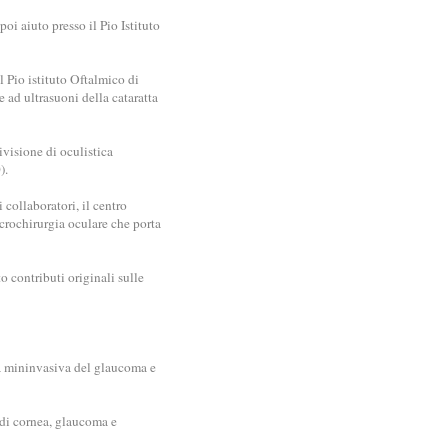
oi aiuto presso il Pio Istituto
l Pio istituto Oftalmico di
 ad ultrasuoni della cataratta
ivisione di oculistica
).
collaboratori, il centro
crochirurgia oculare che porta
o contributi originali sulle
gia mininvasiva del glaucoma e
o di cornea, glaucoma e