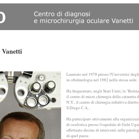
 Vanetti
Laureato nel 1978 presso l'Universita' degl
in oftalmologia nel 1982 nella stessa sede.
Ha frequentato, negli Stati Uniti, la "Reti
il centro di micro chirurgia della cataratta
N.Y., il centro di chirurgia refrattiva dirett
S.Diego C.A..
Ha partecipato attivamente alla organizzazi
di oculistica presso l'ospedale di Gulu Ug
effettuato decine di interventi sulle patolog
di quel paese.